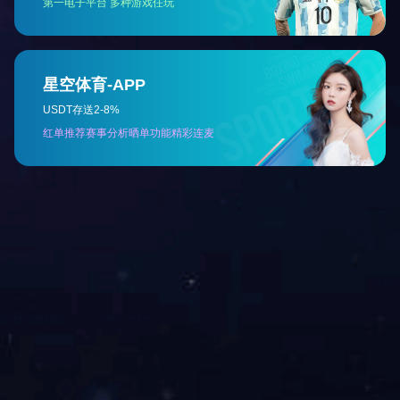
案例4
案例3
案例3
上一页
1
下一页
华体会平台-华体会(中国)
解决方案
弱电系统建设及智能化系统
信息安全整体解决方案
安全云解
决方案
安全无线网络建设方案
智能化机房建设及动环监测
分
支组网及移动办公
智能化组网解决方案
新闻资讯
华体会平台
行业新闻
工程案例
国内案例
国外案例
关于我们
公司简介
华体会平台
荣誉资质
发展历程
合作品牌